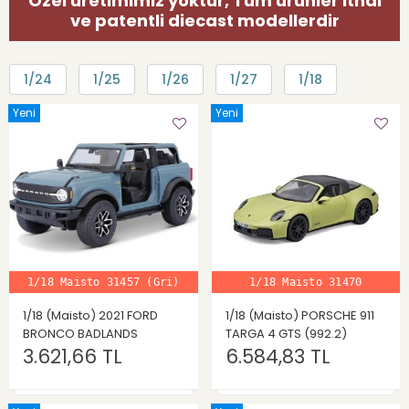
Özel üretimimiz yoktur, Tüm ürünler ithal
ve patentli diecast modellerdir
1/24
1/25
1/26
1/27
1/18
Yeni
Yeni
1/18 Maisto 31457 (Gri)
1/18 Maisto 31470
1/18 (Maisto) 2021 FORD
1/18 (Maisto) PORSCHE 911
BRONCO BADLANDS
TARGA 4 GTS (992.2)
3.621,66 TL
6.584,83 TL