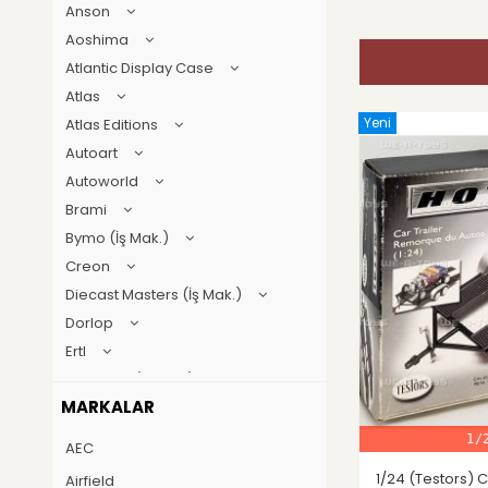
Anson
Aoshima
Atlantic Display Case
Atlas
Yeni
Atlas Editions
Autoart
Autoworld
Brami
Bymo (İş Mak.)
Creon
Diecast Masters (İş Mak.)
Dorlop
Ertl
First gear (İş Mak.)
MARKALAR
Geoworld
GT Spirit
1/
AEC
Guillermo forchino
1/24 (Testors)
Airfield