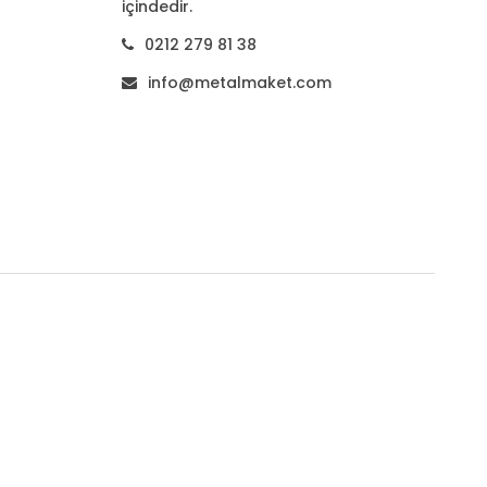
içindedir.
0212 279 81 38
info@metalmaket.com