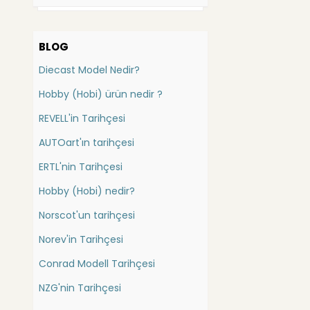
Bauer
Batman
Bbr
Bauer
BLOG
Carousel
Bedford
Diecast Model Nedir?
China
Bentley
Cmc
Hobby (Hobi) ürün nedir ?
Berliet
Conrad (İş Mak.)
REVELL'in Tarihçesi
Bmc
Danbury Mint
AUTOart'ın tarihçesi
Bmw
DetailCars
Dragon
Bugatti
ERTL'nin Tarihçesi
Ebbro
Buick
Hobby (Hobi) nedir?
Eligor
Cadillac
Norscot'un tarihçesi
Exact Detail
Casagrande
Exoto
Norev'in Tarihçesi
Caterpillar
Forces of Valor
Conrad Modell Tarihçesi
Catheram
FranklinMint
Gmp
NZG'nin Tarihçesi
Champion Elan
Greenlight Collectibles
Chausson