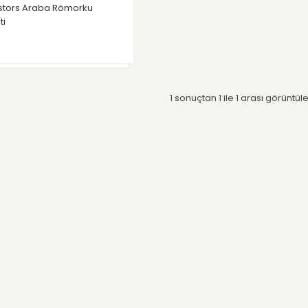
stors Araba Römorku
ti
1 sonuçtan 1 ile 1 arası görüntül