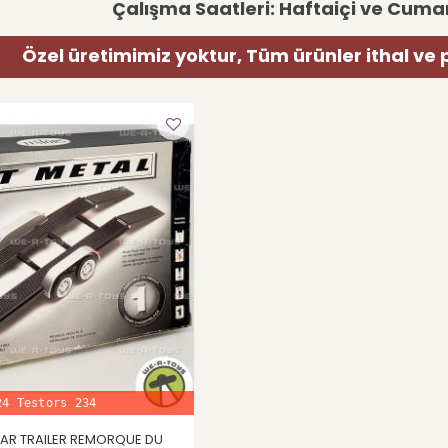
Çalışma Saatleri: Haftaiçi ve Cumar
Özel üretimimiz yoktur, Tüm ürünler ithal ve 
24 Testors 234
 CAR TRAILER REMORQUE DU