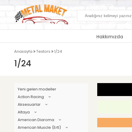
Hakkımızda
Anasayfa
Testors
1/24
1/24
Yeni gelen modeller
Action Racing
Aksesuarlar
Altaya
American Diaroma
American Muscle (Ertl)