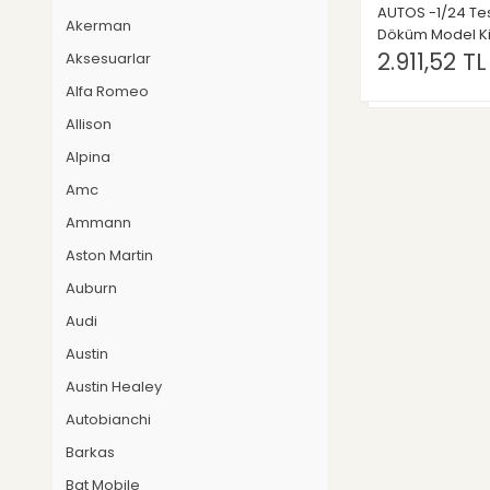
iScale
AUTOS -1/24 Te
Akerman
İş makinaları
Döküm Model Ki
2.911,52 TL
Aksesuarlar
Italeri
KK Scale
Alfa Romeo
Liberty Classics
Allison
Metal 18
Alpina
Model Car Group
Amc
Oxford
Ammann
Ölçekler
Aston Martin
Schuberth
Auburn
Soilmec
Tekno (İş Mak.)
Audi
Tmc scale models (İş Mak.)
Austin
Tonkin Replicas (İş Mak.)
Austin Healey
Triple 9 Collection
Autobianchi
Whitebox
Barkas
Wsi models (İş Mak.)
Bat Mobile
Burago