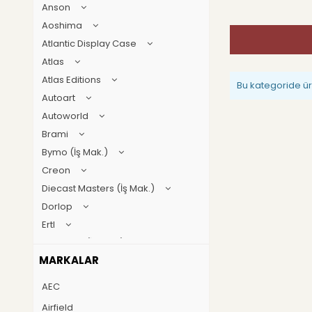
Anson
Aoshima
Atlantic Display Case
Atlas
Atlas Editions
Bu kategoride ü
Autoart
Autoworld
Brami
Bymo (İş Mak.)
Creon
Diecast Masters (İş Mak.)
Dorlop
Ertl
First gear (İş Mak.)
MARKALAR
Geoworld
GT Spirit
AEC
Guillermo forchino
Airfield