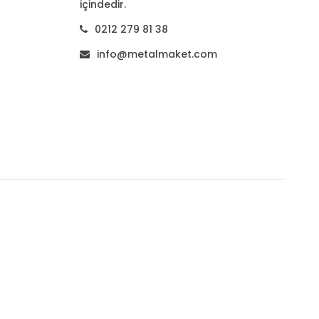
içindedir.
0212 279 81 38
info@metalmaket.com