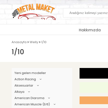
Hakkımızda
Anasayfa
Welly
1/10
1/10
Yeni gelen modeller
Action Racing
Aksesuarlar
Altaya
American Diaroma
American Muscle (Ertl)