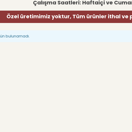
Çalışma Saatleri: Haftaiçi ve Cumar
Özel üretimimiz yoktur, Tüm ürünler ithal ve 
rün bulunamadı.