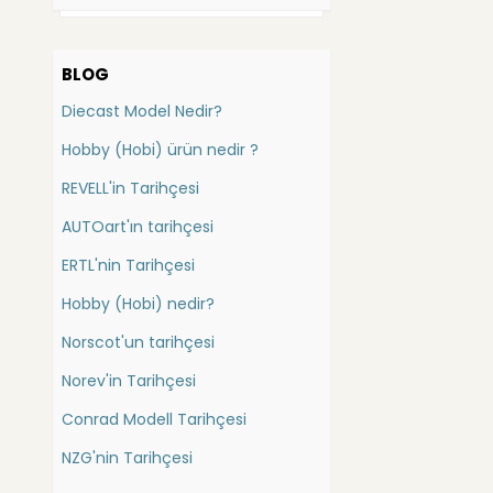
Bauer
Batman
Bbr
Bauer
BLOG
Carousel
Bedford
Diecast Model Nedir?
China
Bentley
Cmc
Hobby (Hobi) ürün nedir ?
Berliet
Conrad (İş Mak.)
REVELL'in Tarihçesi
Bmc
Danbury Mint
AUTOart'ın tarihçesi
Bmw
DetailCars
Dragon
Bugatti
ERTL'nin Tarihçesi
Ebbro
Buick
Hobby (Hobi) nedir?
Eligor
Cadillac
Norscot'un tarihçesi
Exact Detail
Casagrande
Exoto
Norev'in Tarihçesi
Caterpillar
Forces of Valor
Conrad Modell Tarihçesi
Catheram
FranklinMint
Gmp
NZG'nin Tarihçesi
Champion Elan
Greenlight Collectibles
Chausson