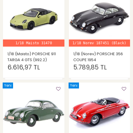
1/18 Maisto 31470
1/18 Norev 187451 (Black)
1/18 (Maisto) PORSCHE 911
1/18 (Norev) PORSCHE 356
TARGA 4 GTS (992.2)
COUPE 1954
6.616,97 TL
5.789,85 TL
Yeni
Yeni