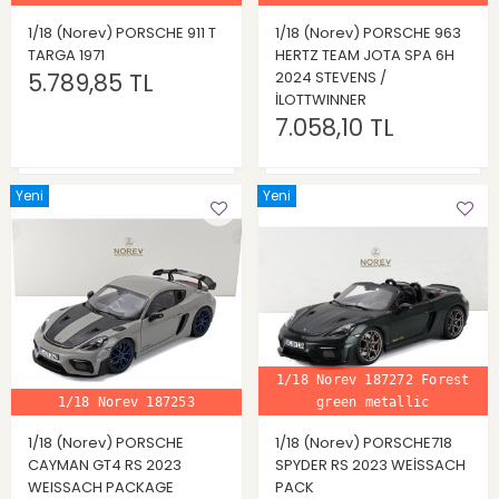
1/18 (Norev) PORSCHE 911 T
1/18 (Norev) PORSCHE 963
TARGA 1971
HERTZ TEAM JOTA SPA 6H
5.789,85 TL
2024 STEVENS /
İLOTTWINNER
7.058,10 TL
Yeni
Yeni
1/18 Norev 187272 Forest
1/18 Norev 187253
green metallic
1/18 (Norev) PORSCHE
1/18 (Norev) PORSCHE718
CAYMAN GT4 RS 2023
SPYDER RS 2023 WEİSSACH
WEISSACH PACKAGE
PACK