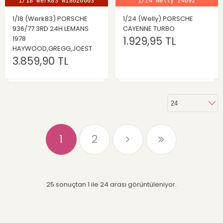
1/18 Werk83 W18020003
1/24 Welly 24092
1/18 (Werk83) PORSCHE
1/24 (Welly) PORSCHE
936/77 3RD 24H LEMANS
CAYENNE TURBO
1978
1.929,95 TL
HAYWOOD,GREGG,JOEST
3.859,90 TL
1
2
25 sonuçtan 1 ile 24 arası görüntüleniyor.