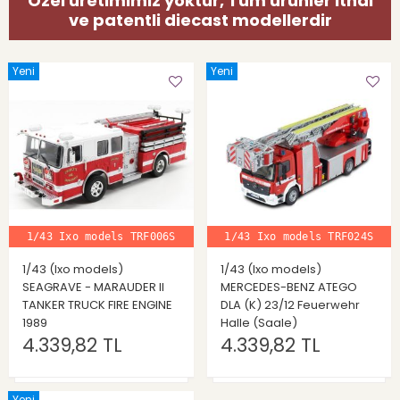
Özel üretimimiz yoktur, Tüm ürünler ithal
ve patentli diecast modellerdir
Yeni
Yeni
1/43 Ixo models TRF006S
1/43 Ixo models TRF024S
1/43 (Ixo models)
1/43 (Ixo models)
SEAGRAVE - MARAUDER II
MERCEDES-BENZ ATEGO
TANKER TRUCK FIRE ENGINE
DLA (K) 23/12 Feuerwehr
1989
Halle (Saale)
4.339,82 TL
4.339,82 TL
Yeni