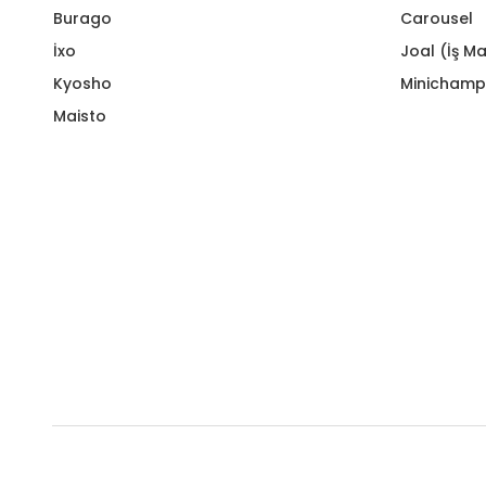
Burago
Carousel
İxo
Joal (İş Ma
Kyosho
Minichamp
Maisto