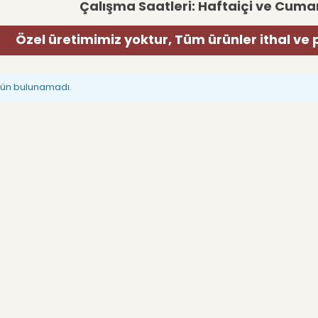
Çalışma Saatleri: Haftaiçi ve Cumar
Özel üretimimiz yoktur, Tüm ürünler ithal ve 
rün bulunamadı.