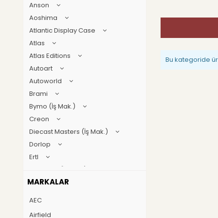
Anson
Aoshima
Atlantic Display Case
Atlas
Atlas Editions
Bu kategoride ü
Autoart
Autoworld
Brami
Bymo (İş Mak.)
Creon
Diecast Masters (İş Mak.)
Dorlop
Ertl
First gear (İş Mak.)
MARKALAR
Geoworld
GT Spirit
AEC
Guillermo forchino
Airfield