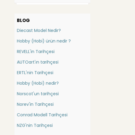
Burago
Batman
Bauer
Bauer
BLOG
Bbr
Bedford
Diecast Model Nedir?
Carousel
Bentley
China
Hobby (Hobi) ürün nedir ?
Berliet
Cmc
REVELL'in Tarihçesi
Bmc
Conrad (İş Mak.)
AUTOart'ın tarihçesi
Bmw
Danbury Mint
DetailCars
Bugatti
ERTL'nin Tarihçesi
Dragon
Buick
Hobby (Hobi) nedir?
Ebbro
Cadillac
Norscot'un tarihçesi
Eligor
Casagrande
Exact Detail
Norev'in Tarihçesi
Caterpillar
Exoto
Conrad Modell Tarihçesi
Catheram
Forces of Valor
FranklinMint
NZG'nin Tarihçesi
Champion Elan
Gmp
Chausson