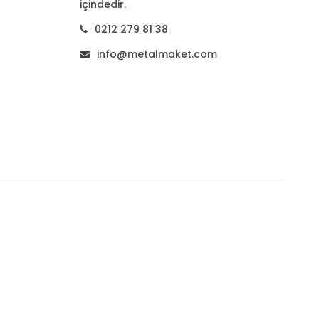
içindedir.
0212 279 81 38
info@metalmaket.com