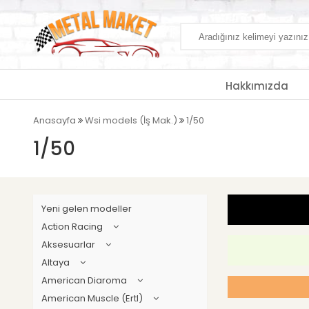
Hakkımızda
Anasayfa
Wsi models (İş Mak.)
1/50
1/50
Yeni gelen modeller
Action Racing
Aksesuarlar
Altaya
American Diaroma
American Muscle (Ertl)