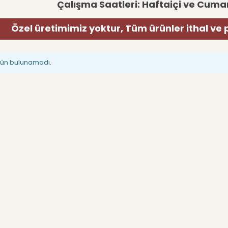
Çalışma Saatleri: Haftaiçi ve Cumar
Özel üretimimiz yoktur, Tüm ürünler ithal ve 
rün bulunamadı.