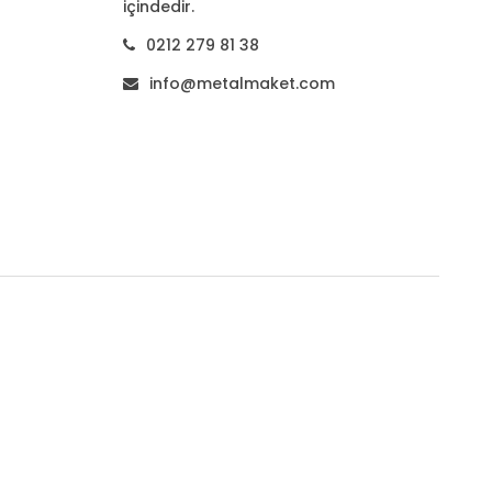
içindedir.
0212 279 81 38
info@metalmaket.com