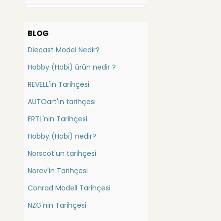
Bauer
Batman
Bbr
Bauer
BLOG
Carousel
Bedford
Diecast Model Nedir?
China
Bentley
Cmc
Hobby (Hobi) ürün nedir ?
Berliet
Conrad (İş Mak.)
REVELL'in Tarihçesi
Bmc
Danbury Mint
AUTOart'ın tarihçesi
Bmw
DetailCars
Dragon
Bugatti
ERTL'nin Tarihçesi
Ebbro
Buick
Hobby (Hobi) nedir?
Eligor
Cadillac
Norscot'un tarihçesi
Exact Detail
Casagrande
Exoto
Norev'in Tarihçesi
Caterpillar
1/43
Conrad Modell Tarihçesi
Catheram
1/18
Forces of Valor
NZG'nin Tarihçesi
Champion Elan
FranklinMint
Chausson