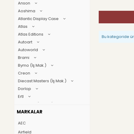
Anson
Aoshima
Atlantic Display Case
Atlas
Atlas Editions
Bu kategoride ü
Autoart
Autoworld
Brami
Bymo (İş Mak.)
Creon
Diecast Masters (İş Mak.)
Dorlop
Ertl
First gear (İş Mak.)
MARKALAR
Geoworld
GT Spirit
AEC
Guillermo forchino
Airfield