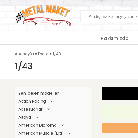
Hakkımızda
Anasayfa
Exoto
1/43
1/43
Yeni gelen modeller
Action Racing
Aksesuarlar
Altaya
American Diaroma
American Muscle (Ertl)