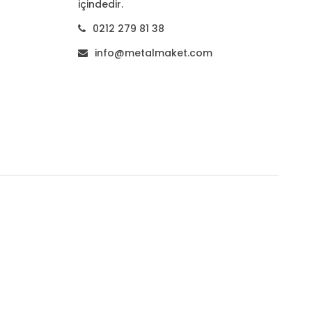
içindedir.
0212 279 81 38
info@metalmaket.com