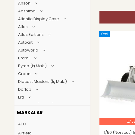
Anson
Aoshima
Atlantic Display Case
Atlas
Yeni
Atlas Editions
Autoart
Autoworld
Brami
Bymo (İş Mak.)
Creon
Diecast Masters (İş Mak.)
Dorlop
Ertl
First gear (İş Mak.)
MARKALAR
Geoworld
GT Spirit
1/5
AEC
Guillermo forchino
1/50 (Norscot) 
Airfield