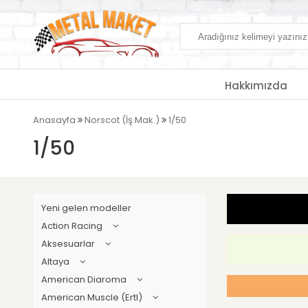
Hakkımızda
Anasayfa
Norscot (İş Mak.)
1/50
1/50
Yeni gelen modeller
Action Racing
Aksesuarlar
Altaya
American Diaroma
American Muscle (Ertl)