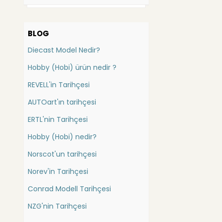
Bauer
Batman
Bbr
Bauer
BLOG
Carousel
Bedford
Diecast Model Nedir?
China
Bentley
Cmc
Hobby (Hobi) ürün nedir ?
Berliet
Conrad (İş Mak.)
REVELL'in Tarihçesi
Bmc
Danbury Mint
AUTOart'ın tarihçesi
Bmw
DetailCars
Dragon
Bugatti
ERTL'nin Tarihçesi
Ebbro
Buick
Hobby (Hobi) nedir?
Eligor
Cadillac
Norscot'un tarihçesi
Exact Detail
Casagrande
Exoto
Norev'in Tarihçesi
Caterpillar
Forces of Valor
Conrad Modell Tarihçesi
Catheram
FranklinMint
Gmp
NZG'nin Tarihçesi
Champion Elan
Greenlight Collectibles
Chausson