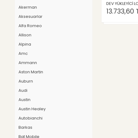
iScale
DEV YÜKLEYİCİ 
Akerman
İş makinaları
13.733,60 
Aksesuarlar
Italeri
KK Scale
Alfa Romeo
Liberty Classics
Allison
Metal 18
Alpina
Model Car Group
Amc
Oxford
Ammann
Ölçekler
Aston Martin
Schuberth
Auburn
Soilmec
Tekno (İş Mak.)
Audi
Tmc scale models (İş Mak.)
Austin
Tonkin Replicas (İş Mak.)
Austin Healey
Triple 9 Collection
Autobianchi
Whitebox
Barkas
Wsi models (İş Mak.)
Bat Mobile
Burago