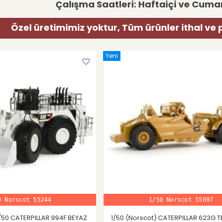
Çalışma Saatleri: Haftaiçi ve Cumar
Özel üretimimiz yoktur, Tüm ürünler ithal ve 
Yeni
0 Norscot 55244
1/50 Norscot 55097
1/50 CATERPILLAR 994F BEYAZ
1/50 (Norscot) CATERPILLAR 623G T