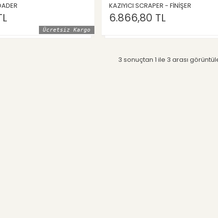
LOADER
KAZIYICI SCRAPER - FİNİŞER
TL
6.866,80 TL
Ücretsiz Kargo
3 sonuçtan 1 ile 3 arası görüntül