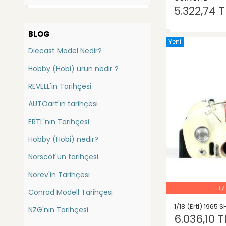
5.322,74 T
Triple 9 Collection
Batman
Whitebox
Bauer
BLOG
Wsi models (İş Mak.)
Yeni
Bedford
Diecast Model Nedir?
Burago
Bentley
Bauer
Hobby (Hobi) ürün nedir ?
Berliet
Bbr
REVELL'in Tarihçesi
Bmc
Carousel
AUTOart'ın tarihçesi
Bmw
China
Cmc
Bugatti
ERTL'nin Tarihçesi
Conrad (İş Mak.)
Buick
Hobby (Hobi) nedir?
Danbury Mint
Cadillac
Norscot'un tarihçesi
DetailCars
Casagrande
Dragon
Norev'in Tarihçesi
Caterpillar
Ebbro
1/
Conrad Modell Tarihçesi
Catheram
Eligor
1/18 (Ertl) 1965
Exact Detail
NZG'nin Tarihçesi
Champion Elan
6.036,10 T
Exoto
Chausson