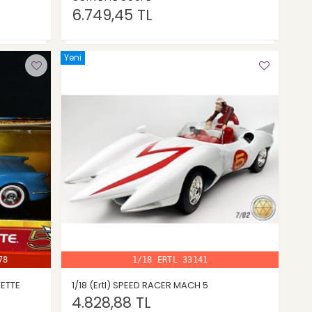
6.749,45 TL
Yeni
78
1/18 ERTL 33141
VETTE
1/18 (Ertl) SPEED RACER MACH 5
4.828,88 TL