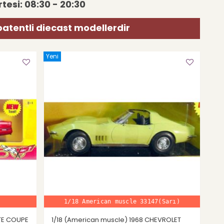
tesi: 08:30 - 20:30
patentli diecast modellerdir
Yeni
1/18 American muscle 33147(Sarı)
TTE COUPE
1/18 (American muscle) 1968 CHEVROLET