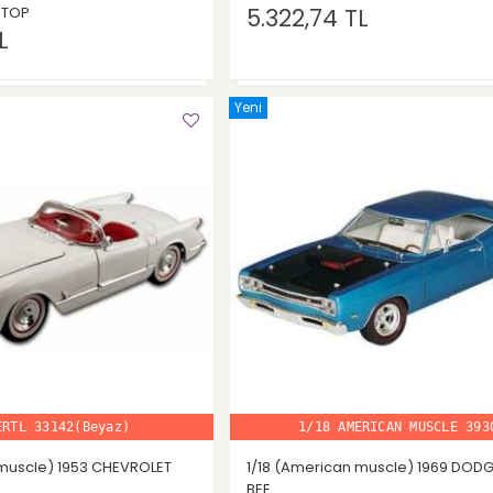
DTOP
5.322,74 TL
L
Yeni
ERTL 33142(Beyaz)
1/18 AMERICAN MUSCLE 393
 muscle) 1953 CHEVROLET
1/18 (American muscle) 1969 DOD
BEE