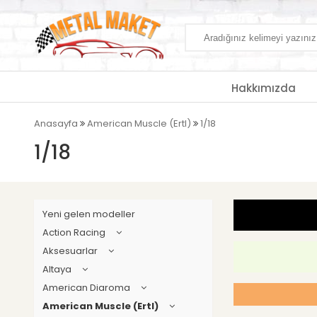
Hakkımızda
Anasayfa
American Muscle (Ertl)
1/18
1/18
Yeni gelen modeller
Action Racing
Aksesuarlar
Altaya
American Diaroma
American Muscle (Ertl)