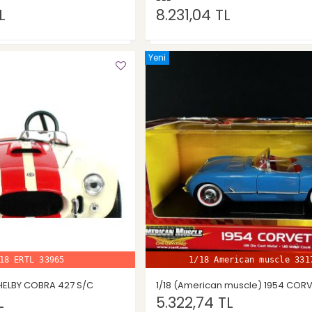
L
8.231,04 TL
Yeni
18 ERTL 33965
1/18 American muscle 331
 SHELBY COBRA 427 S/C
1/18 (American muscle) 1954 COR
L
5.322,74 TL