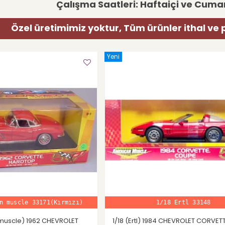
Çalışma Saatleri: Haftaiçi ve Cumar
Özel üretimimiz yoktur, Tüm ürünler ithal ve 
Yeni
n muscle 33171(Kırmızı)
1/18 Ertl 33148
 muscle) 1962 CHEVROLET
1/18 (Ertl) 1984 CHEVROLET CORVE