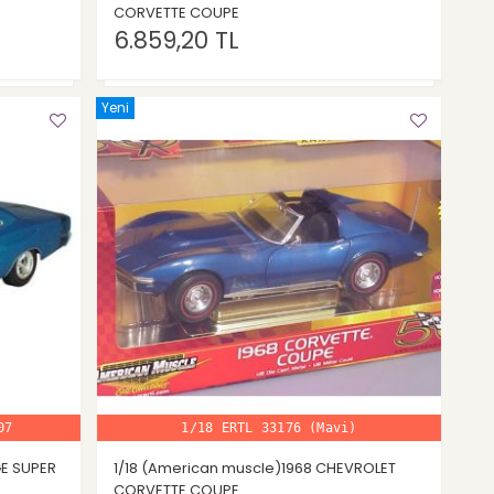
CORVETTE COUPE
6.859,20 TL
Yeni
07
1/18 ERTL 33176 (Mavi)
GE SUPER
1/18 (American muscle)1968 CHEVROLET
CORVETTE COUPE