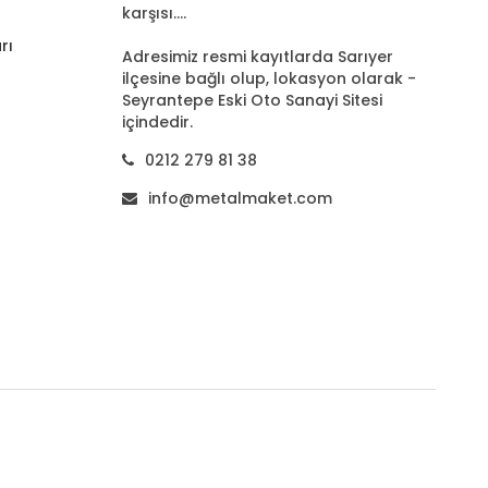
karşısı....
rı
Adresimiz resmi kayıtlarda Sarıyer
ilçesine bağlı olup, lokasyon olarak -
Seyrantepe Eski Oto Sanayi Sitesi
içindedir.
0212 279 81 38
info@metalmaket.com