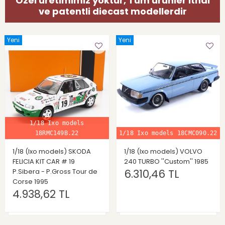
Özel üretimimiz yoktur, Tüm ürünler ithal
ve patentli diecast modellerdir
Yeni
Yeni
1/18 Ixo models
18RMC149B.22
1/18 Ixo models 18CMC090.22
1/18 (Ixo models) SKODA
1/18 (Ixo models) VOLVO
FELICIA KIT CAR # 19
240 TURBO ''Custom'' 1985
P.Sibera - P.Gross Tour de
6.310,46 TL
Corse 1995
4.938,62 TL