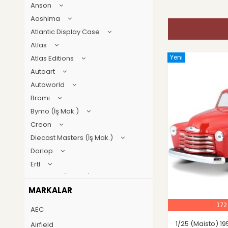
Anson
Aoshima
Atlantic Display Case
Atlas
Yeni
Atlas Editions
Autoart
Autoworld
Brami
Bymo (İş Mak.)
Creon
Diecast Masters (İş Mak.)
Dorlop
Ertl
First gear (İş Mak.)
MARKALAR
Geoworld
GT Spirit
172
AEC
Guillermo forchino
1/25 (Maisto) 1
Airfield