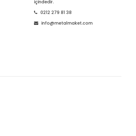
içindedir.
0212 279 81 38
info@metalmaket.com