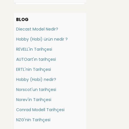
Bauer
Batman
Bbr
Bauer
BLOG
Carousel
Bedford
Diecast Model Nedir?
China
Bentley
Cmc
Hobby (Hobi) ürün nedir ?
Berliet
Conrad (İş Mak.)
REVELL'in Tarihçesi
Bmc
Danbury Mint
AUTOart'ın tarihçesi
Bmw
DetailCars
Dragon
Bugatti
ERTL'nin Tarihçesi
Ebbro
Buick
Hobby (Hobi) nedir?
Eligor
Cadillac
Norscot'un tarihçesi
Exact Detail
Casagrande
Exoto
Norev'in Tarihçesi
Caterpillar
Forces of Valor
Conrad Modell Tarihçesi
Catheram
FranklinMint
Gmp
NZG'nin Tarihçesi
Champion Elan
Greenlight Collectibles
Chausson