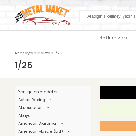
Hakkımızda
Anasayfa
Maisto
1/25
1/25
Yeni gelen modeller
Action Racing
Aksesuarlar
Altaya
American Diaroma
American Muscle (Ertl)