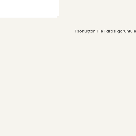
L
1 sonuçtan 1 ile 1 arası görüntül