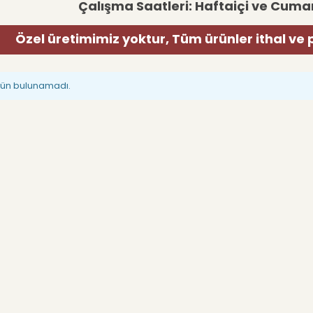
Çalışma Saatleri: Haftaiçi ve Cumar
Özel üretimimiz yoktur, Tüm ürünler ithal ve 
rün bulunamadı.