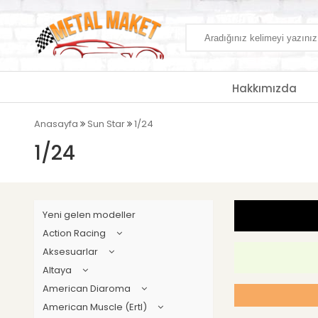
Hakkımızda
Anasayfa
Sun Star
1/24
1/24
Yeni gelen modeller
Action Racing
Aksesuarlar
Altaya
American Diaroma
American Muscle (Ertl)