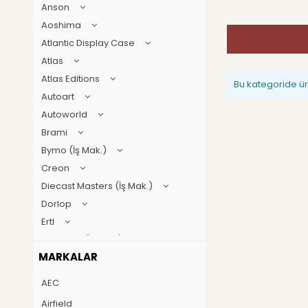
Anson
Aoshima
Atlantic Display Case
Atlas
Atlas Editions
Bu kategoride ü
Autoart
Autoworld
Brami
Bymo (İş Mak.)
Creon
Diecast Masters (İş Mak.)
Dorlop
Ertl
First gear (İş Mak.)
MARKALAR
Geoworld
GT Spirit
AEC
Guillermo forchino
Airfield