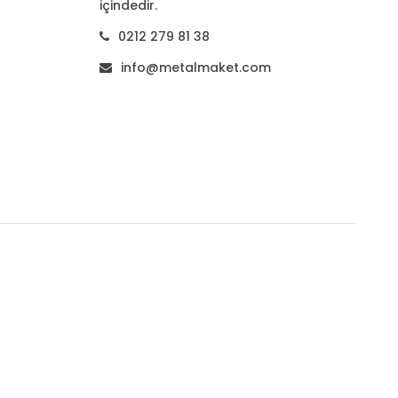
içindedir.
0212 279 81 38
info@metalmaket.com