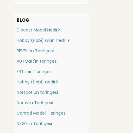
Bauer
Batman
Bbr
Bauer
BLOG
Carousel
Bedford
Diecast Model Nedir?
China
Bentley
Cmc
Hobby (Hobi) ürün nedir ?
Berliet
Conrad (İş Mak.)
REVELL'in Tarihçesi
Bmc
Danbury Mint
AUTOart'ın tarihçesi
Bmw
DetailCars
Dragon
Bugatti
ERTL'nin Tarihçesi
Ebbro
Buick
Hobby (Hobi) nedir?
Eligor
Cadillac
Norscot'un tarihçesi
Exact Detail
Casagrande
Exoto
Norev'in Tarihçesi
Caterpillar
Forces of Valor
Conrad Modell Tarihçesi
Catheram
FranklinMint
Gmp
NZG'nin Tarihçesi
Champion Elan
Greenlight Collectibles
Chausson