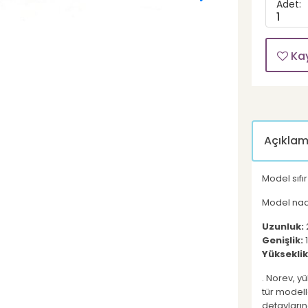
Adet:
1
Ka
Açıkla
Model sıfı
Model nad
Uzunluk:
Genişlik:
Yükseklik
. Norev, y
tür modell
detayların