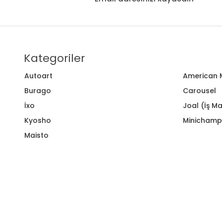
Kategoriler
Autoart
American M
Burago
Carousel
İxo
Joal (İş Ma
Kyosho
Minichamp
Maisto