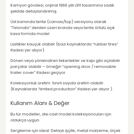
Kamyon gövdesi, orijinal 1966 yıllı L911 tasarımına sadık
şekilde detaylandırılmış.
Üst kısmında tente (canvas/top) versiyonu olarak
“Telonato” denilen üzeri branda veya tente örtülü açık
kasa formda model.
Lastikler kauçuk olabilir (bazı kaynaklarda “rubber tires”
ifadesi yer alıyor).
Dönen veya yönlendiren tekerlekler ve kapı gibi açılabilir
parçalar olabilir – örneğin “opening door / removable
trailer cover” ifadesi geçiyor.
Koleksiyonluk üretim: Sınırlı sayıda üretim olabilir.
(Kaynaklarda “limited production” ifadesi yer alıyor.)
Kullanım Alanı & Değer
Bu tür modeller, die‑cast model koleksiyoncuları için
oldukça uygun.
Sergileme için ideal: Detaylı işçilik, metal malzeme, ölçek