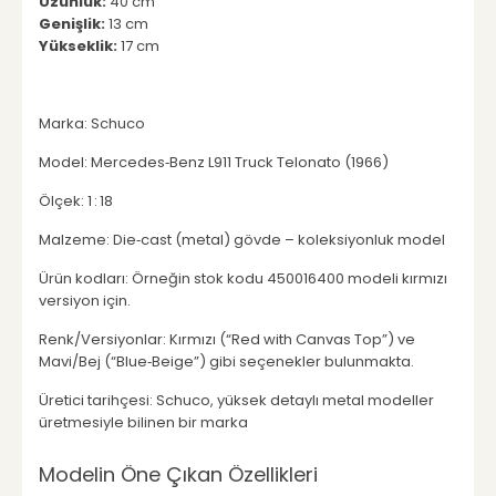
Uzunluk:
40 cm
Genişlik:
13 cm
Yükseklik:
17 cm
Marka: Schuco
Model: Mercedes‑Benz L911 Truck Telonato (1966)
Ölçek: 1 : 18
Malzeme: Die‑cast (metal) gövde – koleksiyonluk model
Ürün kodları: Örneğin stok kodu 450016400 modeli kırmızı
versiyon için.
Renk/Versiyonlar: Kırmızı (“Red with Canvas Top”) ve
Mavi/Bej (“Blue‑Beige”) gibi seçenekler bulunmakta.
Üretici tarihçesi: Schuco, yüksek detaylı metal modeller
üretmesiyle bilinen bir marka
Modelin Öne Çıkan Özellikleri