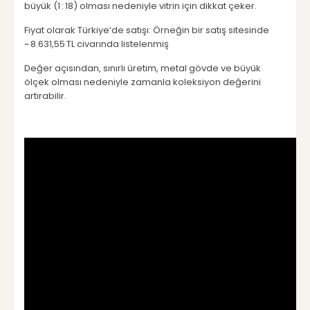
büyük (1 : 18) olması nedeniyle vitrin için dikkat çeker.
Fiyat olarak Türkiye’de satışı: Örneğin bir satış sitesinde
~ 8.631,55 TL civarında listelenmiş
Değer açısından, sınırlı üretim, metal gövde ve büyük
ölçek olması nedeniyle zamanla koleksiyon değerini
artırabilir.