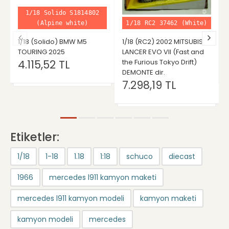
1/18 Solido S1814802
(Alpine white)
1/18 RC2 37462 (White)
1/18 (Solido) BMW M5
1/18 (RC2) 2002 MITSUBISHI
TOURING 2025
LANCER EVO VII (Fast and
4.115,52 TL
the Furious Tokyo Drift)
DEMONTE dir.
7.298,19 TL
Etiketler:
1/18
1-18
1.18
1:18
schuco
diecast
1966
mercedes l911 kamyon maketi
mercedes l911 kamyon modeli
kamyon maketi
kamyon modeli
mercedes