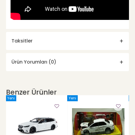
Taksitler
Ürün Yorumları (0)
Benzer Ürünler
Yeni
Yeni
Ye