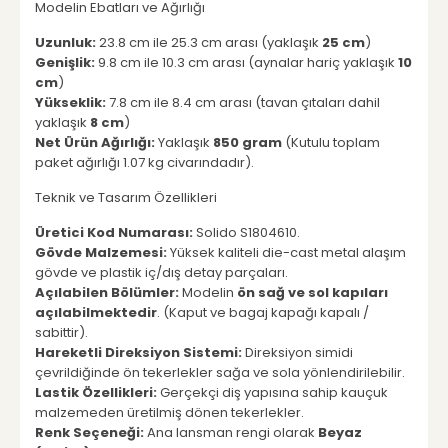
Modelin Ebatları ve Ağırlığı
Uzunluk:
23.8 cm ile 25.3 cm arası (yaklaşık
25 cm
)
Genişlik:
9.8 cm ile 10.3 cm arası (aynalar hariç yaklaşık
10
cm
)
Yükseklik:
7.8 cm ile 8.4 cm arası (tavan çıtaları dahil
yaklaşık
8 cm
)
Net Ürün Ağırlığı:
Yaklaşık
850 gram
(Kutulu toplam
paket ağırlığı 1.07 kg civarındadır).
Teknik ve Tasarım Özellikleri
Üretici Kod Numarası:
Solido S1804610.
Gövde Malzemesi:
Yüksek kaliteli die-cast metal alaşım
gövde ve plastik iç/dış detay parçaları.
Açılabilen Bölümler:
Modelin
ön sağ ve sol kapıları
açılabilmektedir
. (Kaput ve bagaj kapağı kapalı /
sabittir).
Hareketli Direksiyon Sistemi:
Direksiyon simidi
çevrildiğinde ön tekerlekler sağa ve sola yönlendirilebilir.
Lastik Özellikleri:
Gerçekçi diş yapısına sahip kauçuk
malzemeden üretilmiş dönen tekerlekler.
Renk Seçeneği:
Ana lansman rengi olarak
Beyaz