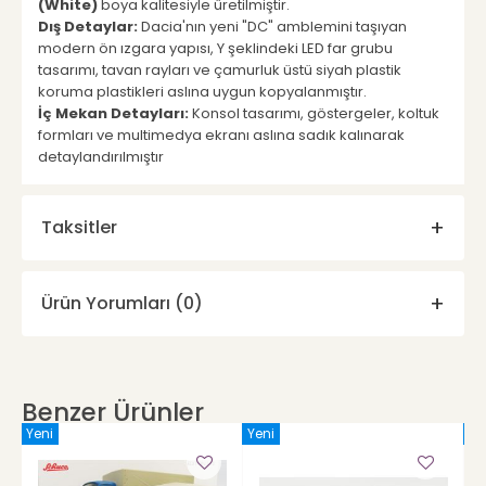
(White)
boya kalitesiyle üretilmiştir.
Dış Detaylar:
Dacia'nın yeni "DC" amblemini taşıyan
modern ön ızgara yapısı, Y şeklindeki LED far grubu
tasarımı, tavan rayları ve çamurluk üstü siyah plastik
koruma plastikleri aslına uygun kopyalanmıştır.
İç Mekan Detayları:
Konsol tasarımı, göstergeler, koltuk
formları ve multimedya ekranı aslına sadık kalınarak
detaylandırılmıştır
Taksitler
Ürün Yorumları (0)
Benzer Ürünler
Yeni
Yeni
Ye