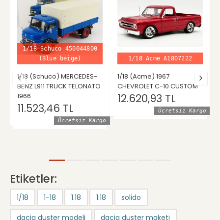
1/18 Schuco 450044800
(Blue beige)
1/18 Acme A1807222
1/18 (Schuco) MERCEDES-
1/18 (Acme) 1967
BENZ L911 TRUCK TELONATO
CHEVROLET C-10 CUSTOM
1966
12.620,93 TL
11.523,46 TL
Ücretsiz Kargo
Ücretsiz Kargo
Etiketler:
1/18
1-18
1.18
1:18
solido
dacia duster modeli
dacia duster maketi