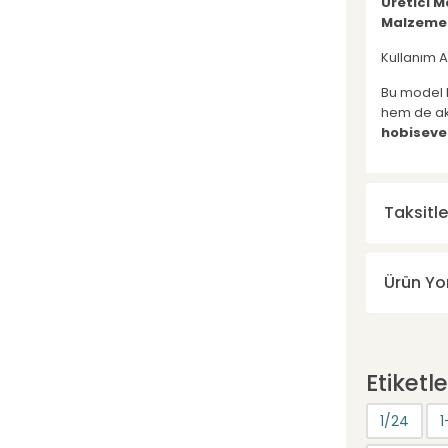
Üretici M
Malzeme
Kullanım 
Bu model
hem de akt
hobiseve
Taksitle
Ürün Yo
Etiketle
1/24
1