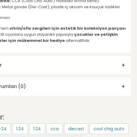
arka:
CCA (Cool Chic Auto / Hobbiez World serisi)
:
Metal gövde (Die-Cast), plastik iç aksam ve kauçuk lastikler.
Amacı
 hem
vitrin/ofis sergileri için estetik bir koleksiyon parçası
if oyunlara uygun dayanıklı yapısıyla
çocuklar ve yetişkin
rler için mükemmel bir hediye
alternatifidir
r
rumları (0)
r:
-24
1.24
1:24
cca
diecast
cool chig auto