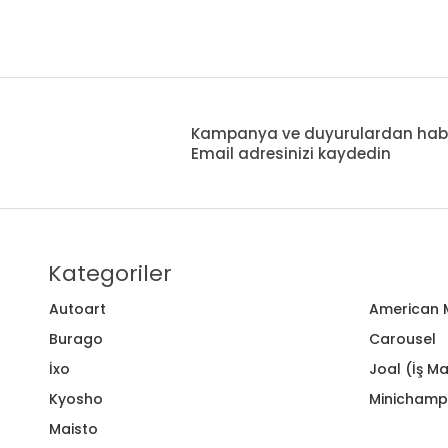
Kampanya ve duyurulardan haberd
Email adresinizi kaydedin
Kategoriler
Autoart
American M
Burago
Carousel
İxo
Joal (İş Ma
Kyosho
Minichamp
Maisto