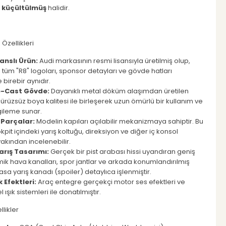
 küçültülmüş
halidir.
Özellikleri
anslı Ürün:
Audi markasının resmi lisansıyla üretilmiş olup,
 tüm "R8" logoları, sponsor detayları ve gövde hatları
 birebir aynıdır.
e-Cast Gövde:
Dayanıklı metal döküm alaşımdan üretilen
ürüzsüz boya kalitesi ile birleşerek uzun ömürlü bir kullanım ve
rgileme sunar.
r Parçalar:
Modelin kapıları açılabilir mekanizmaya sahiptir. Bu
pit içindeki yarış koltuğu, direksiyon ve diğer iç konsol
yakından incelenebilir.
arış Tasarımı:
Gerçek bir pist arabası hissi uyandıran geniş
k hava kanalları, spor jantlar ve arkada konumlandırılmış
asa yarış kanadı (spoiler) detaylıca işlenmiştir.
k Efektleri:
Araç entegre gerçekçi motor ses efektleri ve
 ışık sistemleri ile donatılmıştır.
llikler