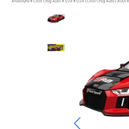
Anasayfa
Cool Chig Auto
1/24
1/24 (Cool Chig Auto) AUDI 