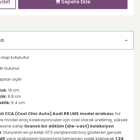
ydet
Sepete Ekle
ma
r olup kutuludur
ir bulunur
ıları açılır
luk:
19 cm
lik:
8.8 cm
klik:
5.4 cm
kli CCA (Cool Chic Auto) Audi R8 LMS model arabası
, hız
 ve model araç koleksiyoncuları için özel olarak üretilmiş, yüksek
tesine sahip
lisanslı bir döküm (die-cast) koleksiyon
r
. Dünyanın en prestijli GT3 yarışlarında boy gösteren gerçek
LMS
yarış arabasının tasarımına tamamen sadık kalınarak
1:24