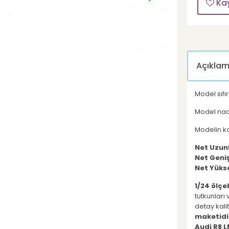
Ka
Açıkla
Model sıfı
Model nad
Modelin kap
Net Uzun
Net Geniş
Net Yükse
1/24 ölçe
tutkunları
detay kali
maketidi
Audi R8 