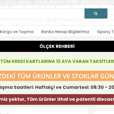
Kargo ve Taşıma
Banka Hesap Bilgilerimiz
Sipariş T
ÖLÇEK REHBERİ
TÜM KREDİ KARTLARINA 12 AYA VARAN TAKSİTLER
ışma Saatleri: Haftaiçi ve Cumartesi: 08:30 - 2
miz yoktur, Tüm ürünler ithal ve patentli diecas