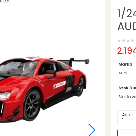
R8 LMS
1/2
AUD
2.19
Marka
Audi
Stok D
Stokta v
Adet:
1