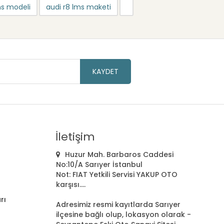
ms modeli
audi r8 lms maketi
KAYDET
İletişim
Huzur Mah. Barbaros Caddesi
No:10/A Sarıyer İstanbul
Not: FIAT Yetkili Servisi YAKUP OTO
karşısı....
rı
Adresimiz resmi kayıtlarda Sarıyer
ilçesine bağlı olup, lokasyon olarak -