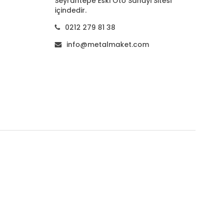
Seyrantepe Eski Oto Sanayi Sitesi
içindedir.
0212 279 81 38
info@metalmaket.com