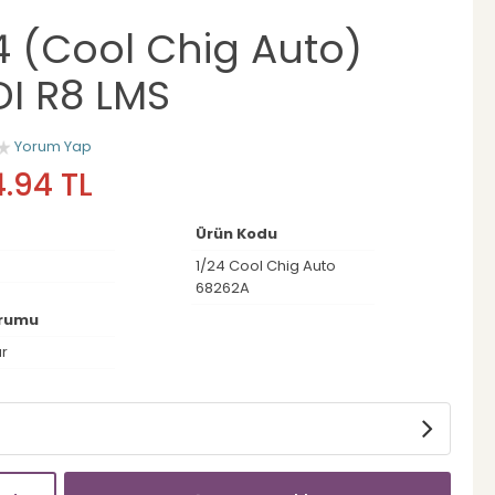
4 (Cool Chig Auto)
I R8 LMS
Yorum Yap
4.94 TL
Ürün Kodu
1/24 Cool Chig Auto
68262A
urumu
ar