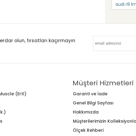
audi r8 l
ar olun, fırsatları kaçırmayın
Müşteri Hizmetleri
uscle (Ertl)
Garanti ve İade
Genel Bilgi Sayfası
k.)
Hakkımızda
s
Müşterilerimizin Kolleksiyonla
Ölçek Rehberi