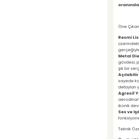
oranında
Öne Çıkan 
Resmi Lis
üzerindeki
gerçeğiyle
Metal Di
gövdesi, p
şık bir se
Açılabili
sayede kok
detayları 
Agresif Y
aerodinami
ikonik dev
Ses ve Işı
fonksiyonel
Teknik Öze