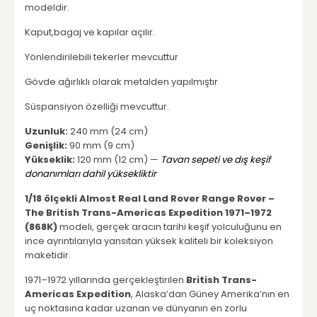
modeldir.
Kaput,bagaj ve kapılar açılır.
Yönlendirilebili tekerler mevcuttur
Gövde ağırlıklı olarak metalden yapılmıştır
Süspansiyon özelliği mevcuttur.
Uzunluk:
240 mm (24 cm)
Genişlik:
90 mm (9 cm)
Yükseklik:
120 mm (12 cm) —
Tavan sepeti ve dış keşif
donanımları dahil yüksekliktir
1/18 ölçekli Almost Real Land Rover Range Rover –
The British Trans-Americas Expedition 1971–1972
(868K)
modeli, gerçek aracın tarihi keşif yolculuğunu en
ince ayrıntılarıyla yansıtan yüksek kaliteli bir koleksiyon
maketidir.
1971–1972 yıllarında gerçekleştirilen
British Trans-
Americas Expedition
, Alaska’dan Güney Amerika’nın en
uç noktasına kadar uzanan ve dünyanın en zorlu