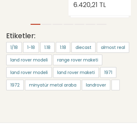
6.420,21 TL
Etiketler:
1/18
1-18
1.18
1:18
diecast
almost real
land rover modeli
range rover maketi
land rover modeli
land rover maketi
1971
1972
minyatür metal araba
landrover