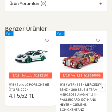
Ürün Yorumları (0)
Benzer Ürünler
Yeni
Yeni
Ye
1/18 Solido S1812107
1/18 Werk83 W18030009
1/18 (Solido) PORSCHE 911
1/18 (WERK83) - MERCEDES
GT3 RS 2024
BENZ - 300 SEL 6.8 TEAM
4.115,52 TL
MERCEDES AMG N 11 24h
PAUL RICARD 1971 HANS
HEYER - CLEMENS
SCHICKENTANZ