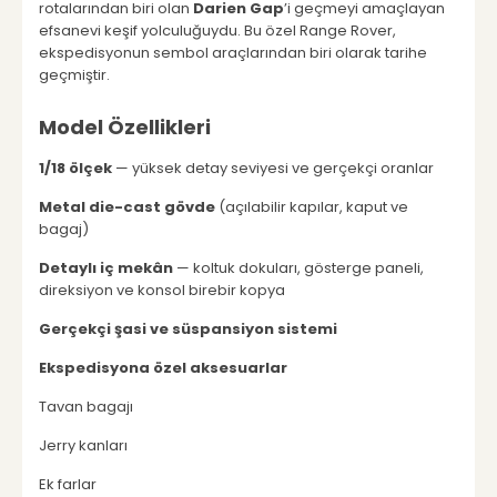
rotalarından biri olan
Darien Gap
’i geçmeyi amaçlayan
efsanevi keşif yolculuğuydu. Bu özel Range Rover,
ekspedisyonun sembol araçlarından biri olarak tarihe
geçmiştir.
Model Özellikleri
1/18 ölçek
— yüksek detay seviyesi ve gerçekçi oranlar
Metal die-cast gövde
(açılabilir kapılar, kaput ve
bagaj)
Detaylı iç mekân
— koltuk dokuları, gösterge paneli,
direksiyon ve konsol birebir kopya
Gerçekçi şasi ve süspansiyon sistemi
Ekspedisyona özel aksesuarlar
Tavan bagajı
Jerry kanları
Ek farlar