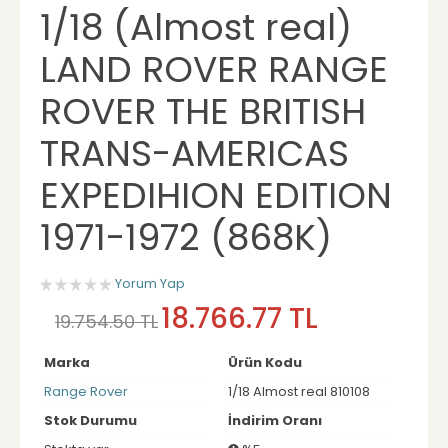
1/18 (Almost real)
LAND ROVER RANGE
ROVER THE BRITISH
TRANS-AMERICAS
EXPEDIHION EDITION
1971-1972 (868K)
Yorum Yap
18.766.77 TL
19.754.50 TL
Marka
Ürün Kodu
Range Rover
1/18 Almost real 810108
Stok Durumu
İndirim Oranı