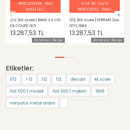
KKDC120192A (Red
1/12 KK scale
metallic)
KKDC120151 (Red)
1/12 (KK scale) BMW 3.0 CSİ
1/12 (KK scale) FERRARI 288
E9 COUPE 1971
GTO 1984
13.287,53 TL
13.287,53 TL
Ücretsiz Kargo
Ücretsiz Kargo
Etiketler:
1/12
1-12
1.12
1:12
diecast
kk scale
fiat 500 f modeli
fiat 500 f maketi
1968
minyatür metal araba