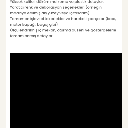
Yüksek kaliteli döküm malzeme ve plastik detaylar.
Yaratıcı renk ve dekorasyon seçenekleri (örneğin,
modifiye edilmiş dış yüzey veya iç tasarım).
Tamamen işlevsel tekerlekler ve hareketli parçalar (kapı,
motor kapağı, bagaj gibi).
Ölçülendirilmiş iç mekan, oturma düzeni ve göstergelerle
tamamlanmış detaylar.