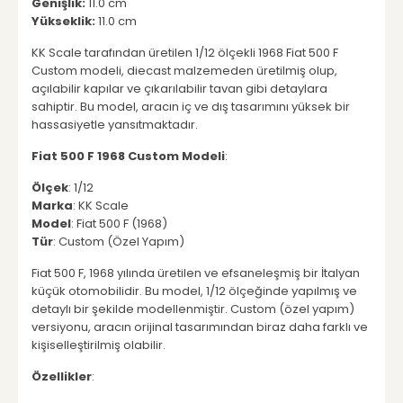
Genişlik:
11.0 cm
Yükseklik:
11.0 cm
KK Scale tarafından üretilen 1/12 ölçekli 1968 Fiat 500 F
Custom modeli, diecast malzemeden üretilmiş olup,
açılabilir kapılar ve çıkarılabilir tavan gibi detaylara
sahiptir. Bu model, aracın iç ve dış tasarımını yüksek bir
hassasiyetle yansıtmaktadır.
Fiat 500 F 1968 Custom Modeli
:
Ölçek
: 1/12
Marka
: KK Scale
Model
: Fiat 500 F (1968)
Tür
: Custom (Özel Yapım)
Fiat 500 F, 1968 yılında üretilen ve efsaneleşmiş bir İtalyan
küçük otomobilidir. Bu model, 1/12 ölçeğinde yapılmış ve
detaylı bir şekilde modellenmiştir. Custom (özel yapım)
versiyonu, aracın orijinal tasarımından biraz daha farklı ve
kişiselleştirilmiş olabilir.
Özellikler
: