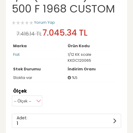
500 F 1968 CUSTOM
Yorum Yap
7.045.34 TL
7.416.14 TL
Marka
Ürün Kodu
Fiat
1/12 KK scale
KKDC120065
Stok Durumu
İndirim Oranı
Stokta var
%5
Ölçek
Adet:
1