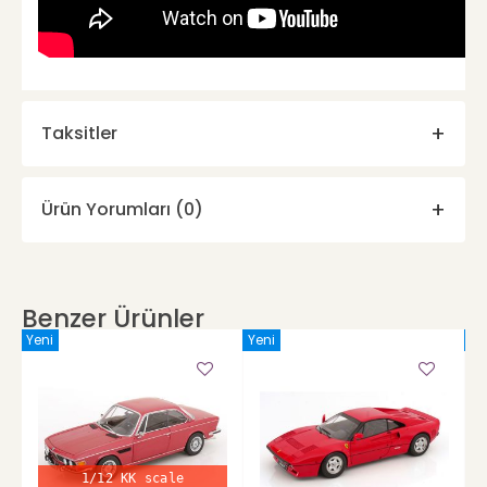
Taksitler
Ürün Yorumları (0)
Benzer Ürünler
Yeni
Yeni
Ye
1/12 KK scale